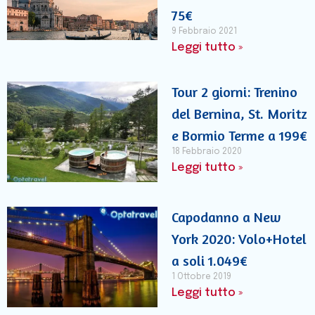
75€
9 Febbraio 2021
Leggi tutto »
Tour 2 giorni: Trenino
del Bernina, St. Moritz
e Bormio Terme a 199€
18 Febbraio 2020
Leggi tutto »
Capodanno a New
York 2020: Volo+Hotel
a soli 1.049€
1 Ottobre 2019
Leggi tutto »