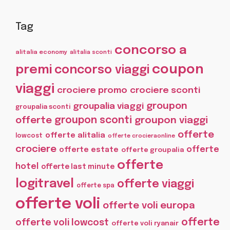
Tag
concorso a
alitalia economy
alitalia sconti
coupon
premi
concorso viaggi
viaggi
crociere promo
crociere sconti
groupon
groupalia viaggi
groupalia sconti
offerte
groupon sconti
groupon viaggi
offerte
offerte alitalia
lowcost
offerte crocieraonline
crociere
offerte
offerte estate
offerte groupalia
offerte
hotel
offerte last minute
logitravel
offerte viaggi
offerte spa
offerte voli
offerte voli europa
offerte
offerte voli lowcost
offerte voli ryanair