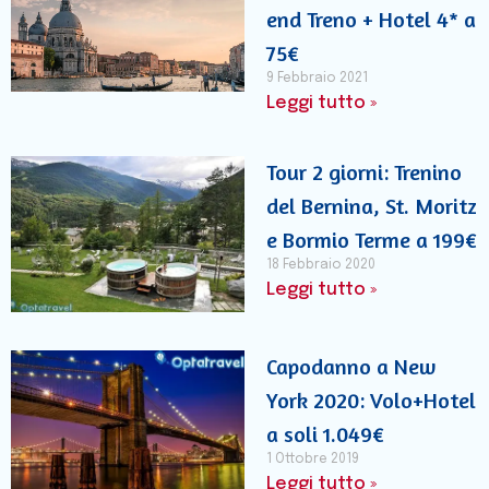
end Treno + Hotel 4* a
75€
9 Febbraio 2021
Leggi tutto »
Tour 2 giorni: Trenino
del Bernina, St. Moritz
e Bormio Terme a 199€
18 Febbraio 2020
Leggi tutto »
Capodanno a New
York 2020: Volo+Hotel
a soli 1.049€
1 Ottobre 2019
Leggi tutto »