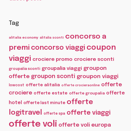
Tag
concorso a
alitalia economy
alitalia sconti
coupon
premi
concorso viaggi
viaggi
crociere promo
crociere sconti
groupon
groupalia viaggi
groupalia sconti
offerte
groupon sconti
groupon viaggi
offerte
offerte alitalia
lowcost
offerte crocieraonline
crociere
offerte
offerte estate
offerte groupalia
offerte
hotel
offerte last minute
logitravel
offerte viaggi
offerte spa
offerte voli
offerte voli europa