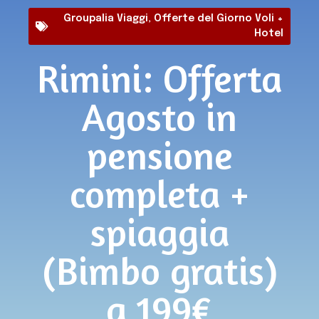
Groupalia Viaggi
,
Offerte del Giorno Voli +
Hotel
Rimini: Offerta
Agosto in
pensione
completa +
spiaggia
(Bimbo gratis)
a 199€