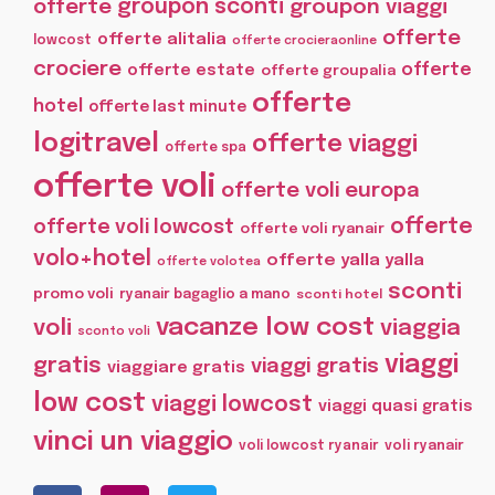
offerte
groupon sconti
groupon viaggi
offerte
offerte alitalia
lowcost
offerte crocieraonline
crociere
offerte
offerte estate
offerte groupalia
offerte
hotel
offerte last minute
logitravel
offerte viaggi
offerte spa
offerte voli
offerte voli europa
offerte
offerte voli lowcost
offerte voli ryanair
volo+hotel
offerte yalla yalla
offerte volotea
sconti
promo voli
ryanair bagaglio a mano
sconti hotel
vacanze low cost
voli
viaggia
sconto voli
viaggi
gratis
viaggi gratis
viaggiare gratis
low cost
viaggi lowcost
viaggi quasi gratis
vinci un viaggio
voli lowcost ryanair
voli ryanair