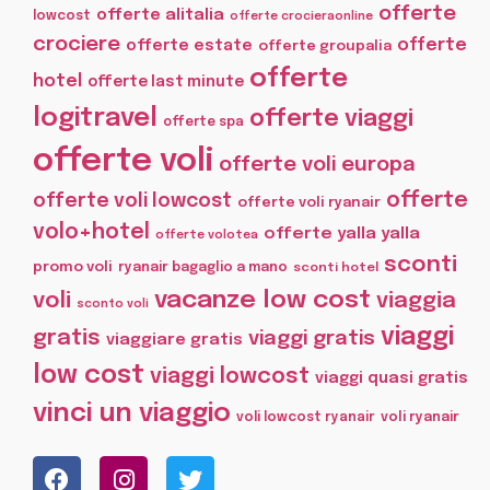
offerte
offerte alitalia
lowcost
offerte crocieraonline
crociere
offerte
offerte estate
offerte groupalia
offerte
hotel
offerte last minute
logitravel
offerte viaggi
offerte spa
offerte voli
offerte voli europa
offerte
offerte voli lowcost
offerte voli ryanair
volo+hotel
offerte yalla yalla
offerte volotea
sconti
promo voli
ryanair bagaglio a mano
sconti hotel
vacanze low cost
voli
viaggia
sconto voli
viaggi
gratis
viaggi gratis
viaggiare gratis
low cost
viaggi lowcost
viaggi quasi gratis
vinci un viaggio
voli lowcost ryanair
voli ryanair