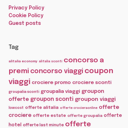
Privacy Policy
Cookie Policy
Guest posts
Tag
concorso a
alitalia economy
alitalia sconti
coupon
premi
concorso viaggi
viaggi
crociere promo
crociere sconti
groupon
groupalia viaggi
groupalia sconti
offerte
groupon sconti
groupon viaggi
offerte
offerte alitalia
lowcost
offerte crocieraonline
crociere
offerte
offerte estate
offerte groupalia
offerte
hotel
offerte last minute