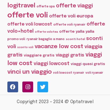
logitravel
offerte viaggi
offerte spa
offerte voli
offerte voli europa
offerte
offerte voli lowcost
offerte voli ryanair
volo+hotel
offerte yalla yalla
offerte volotea
sconti
promo voli
ryanair bagaglio a mano
sconti hotel
vacanze low cost
voli
viaggia
sconto voli
viaggi
gratis
viaggi gratis
viaggiare gratis
low cost
viaggi lowcost
viaggi quasi gratis
vinci un viaggio
voli lowcost ryanair
voli ryanair
Copyright 2023 – 2024 @ Optatravel