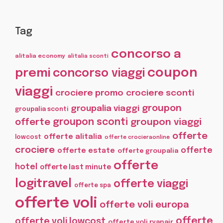
Tag
concorso a
alitalia economy
alitalia sconti
coupon
premi
concorso viaggi
viaggi
crociere promo
crociere sconti
groupon
groupalia viaggi
groupalia sconti
offerte
groupon sconti
groupon viaggi
offerte
offerte alitalia
lowcost
offerte crocieraonline
crociere
offerte
offerte estate
offerte groupalia
offerte
hotel
offerte last minute
logitravel
offerte viaggi
offerte spa
offerte voli
offerte voli europa
offerte
offerte voli lowcost
offerte voli ryanair