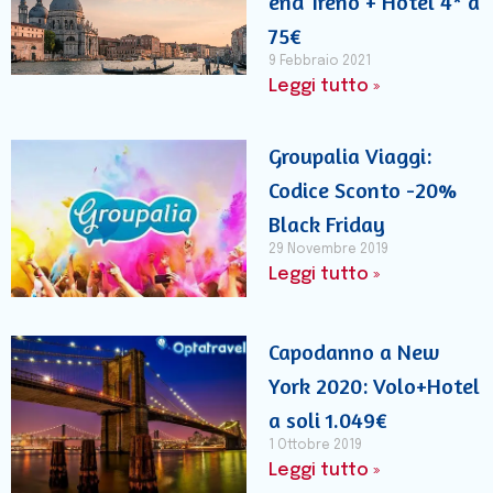
end Treno + Hotel 4* a
75€
9 Febbraio 2021
Leggi tutto »
Groupalia Viaggi:
Codice Sconto -20%
Black Friday
29 Novembre 2019
Leggi tutto »
Capodanno a New
York 2020: Volo+Hotel
a soli 1.049€
1 Ottobre 2019
Leggi tutto »