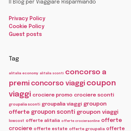
Il Blog per Viaggiare Risparmiando
Privacy Policy
Cookie Policy
Guest posts
Tag
concorso a
alitalia economy
alitalia sconti
coupon
premi
concorso viaggi
viaggi
crociere promo
crociere sconti
groupon
groupalia viaggi
groupalia sconti
offerte
groupon sconti
groupon viaggi
offerte
offerte alitalia
lowcost
offerte crocieraonline
crociere
offerte
offerte estate
offerte groupalia