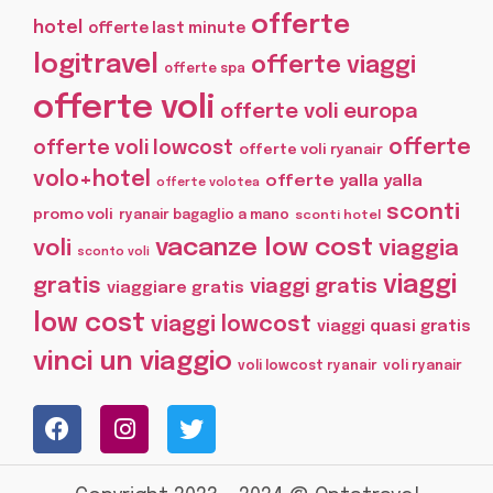
offerte
hotel
offerte last minute
logitravel
offerte viaggi
offerte spa
offerte voli
offerte voli europa
offerte
offerte voli lowcost
offerte voli ryanair
volo+hotel
offerte yalla yalla
offerte volotea
sconti
promo voli
ryanair bagaglio a mano
sconti hotel
vacanze low cost
voli
viaggia
sconto voli
viaggi
gratis
viaggi gratis
viaggiare gratis
low cost
viaggi lowcost
viaggi quasi gratis
vinci un viaggio
voli lowcost ryanair
voli ryanair