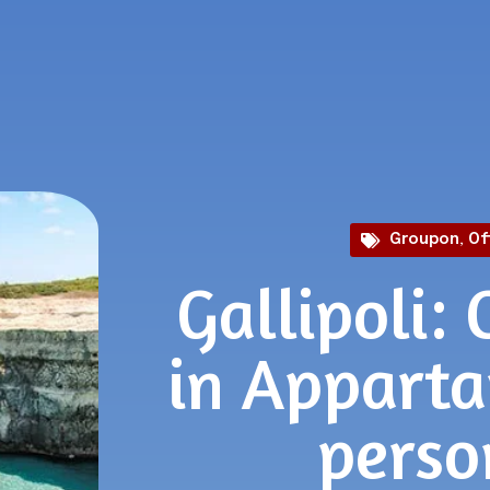
Groupon
,
Of
Gallipoli: 
in Appart
perso