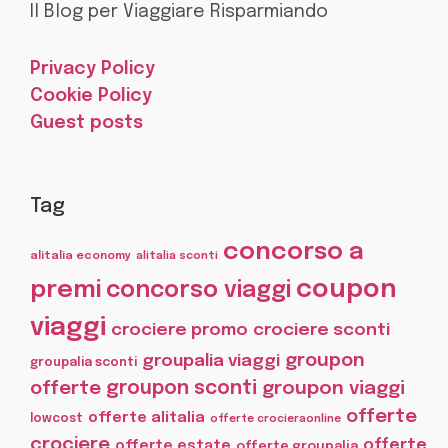
Il Blog per Viaggiare Risparmiando
Privacy Policy
Cookie Policy
Guest posts
Tag
concorso a
alitalia economy
alitalia sconti
coupon
premi
concorso viaggi
viaggi
crociere promo
crociere sconti
groupon
groupalia viaggi
groupalia sconti
offerte
groupon sconti
groupon viaggi
offerte
offerte alitalia
lowcost
offerte crocieraonline
crociere
offerte
offerte estate
offerte groupalia