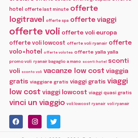
offerte
hotel
offerte last minute
logitravel
offerte viaggi
offerte spa
offerte voli
offerte voli europa
offerte
offerte voli lowcost
offerte voli ryanair
volo+hotel
offerte yalla yalla
offerte volotea
sconti
promo voli
ryanair bagaglio a mano
sconti hotel
vacanze low cost
voli
viaggia
sconto voli
viaggi
gratis
viaggi gratis
viaggiare gratis
low cost
viaggi lowcost
viaggi quasi gratis
vinci un viaggio
voli lowcost ryanair
voli ryanair