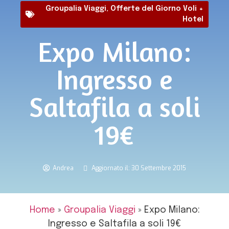
Groupalia Viaggi
,
Offerte del Giorno Voli +
Hotel
Expo Milano:
Ingresso e
Saltafila a soli
19€
Andrea
Aggiornato il: 30 Settembre 2015
Home
»
Groupalia Viaggi
»
Expo Milano:
Ingresso e Saltafila a soli 19€