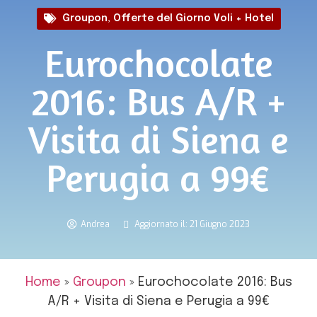
Groupon
,
Offerte del Giorno Voli + Hotel
Eurochocolate
2016: Bus A/R +
Visita di Siena e
Perugia a 99€
Andrea
Aggiornato il: 21 Giugno 2023
Home
»
Groupon
»
Eurochocolate 2016: Bus
A/R + Visita di Siena e Perugia a 99€