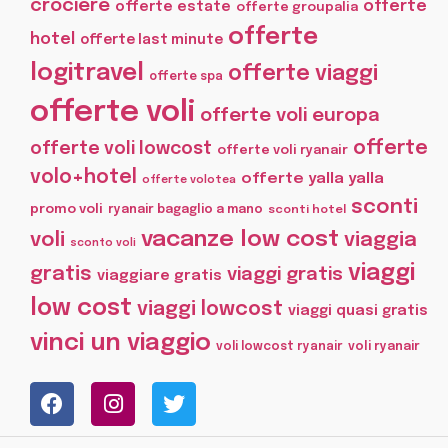
crociere
offerte
offerte estate
offerte groupalia
offerte
hotel
offerte last minute
logitravel
offerte viaggi
offerte spa
offerte voli
offerte voli europa
offerte
offerte voli lowcost
offerte voli ryanair
volo+hotel
offerte yalla yalla
offerte volotea
sconti
promo voli
ryanair bagaglio a mano
sconti hotel
vacanze low cost
voli
viaggia
sconto voli
viaggi
gratis
viaggi gratis
viaggiare gratis
low cost
viaggi lowcost
viaggi quasi gratis
vinci un viaggio
voli lowcost ryanair
voli ryanair