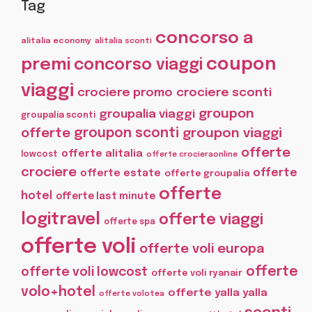
Tag
concorso a
alitalia economy
alitalia sconti
coupon
premi
concorso viaggi
viaggi
crociere promo
crociere sconti
groupon
groupalia viaggi
groupalia sconti
offerte
groupon sconti
groupon viaggi
offerte
offerte alitalia
lowcost
offerte crocieraonline
crociere
offerte
offerte estate
offerte groupalia
offerte
hotel
offerte last minute
logitravel
offerte viaggi
offerte spa
offerte voli
offerte voli europa
offerte
offerte voli lowcost
offerte voli ryanair
volo+hotel
offerte yalla yalla
offerte volotea