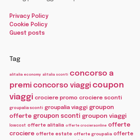
Privacy Policy
Cookie Policy
Guest posts
Tag
concorso a
alitalia economy
alitalia sconti
coupon
premi
concorso viaggi
viaggi
crociere promo
crociere sconti
groupon
groupalia viaggi
groupalia sconti
offerte
groupon sconti
groupon viaggi
offerte
offerte alitalia
lowcost
offerte crocieraonline
crociere
offerte
offerte estate
offerte groupalia