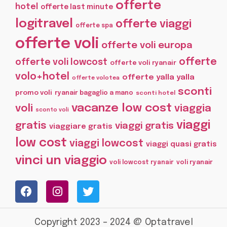
offerte
hotel
offerte last minute
logitravel
offerte viaggi
offerte spa
offerte voli
offerte voli europa
offerte
offerte voli lowcost
offerte voli ryanair
volo+hotel
offerte yalla yalla
offerte volotea
sconti
promo voli
ryanair bagaglio a mano
sconti hotel
vacanze low cost
voli
viaggia
sconto voli
viaggi
gratis
viaggi gratis
viaggiare gratis
low cost
viaggi lowcost
viaggi quasi gratis
vinci un viaggio
voli lowcost ryanair
voli ryanair
Copyright 2023 – 2024 @ Optatravel