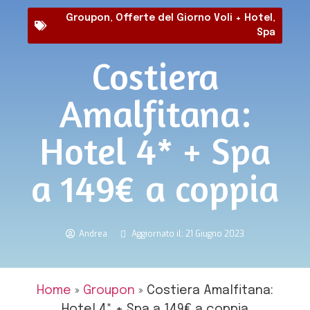
Groupon
,
Offerte del Giorno Voli + Hotel
,
Spa
Costiera
Amalfitana:
Hotel 4* + Spa
a 149€ a coppia
Andrea
Aggiornato il: 21 Giugno 2023
Home
»
Groupon
»
Costiera Amalfitana:
Hotel 4* + Spa a 149€ a coppia