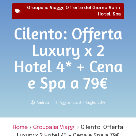
Groupalia Viaggi
,
Offerte del Giorno Voli +
Hotel
,
Spa
Cilento: Offerta
Luxury x 2
Hotel 4* + Cena
e Spa a 79€
Andrea
Aggiornato il: 4 Luglio 2016
Home
»
Groupalia Viaggi
»
Cilento: Offerta
Luxury x 2 Hotel 4* + Cena e Spa a 79€