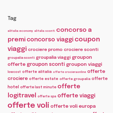
Tag
concorso a
alitalia economy
alitalia sconti
coupon
premi
concorso viaggi
viaggi
crociere promo
crociere sconti
groupon
groupalia viaggi
groupalia sconti
offerte
groupon sconti
groupon viaggi
offerte
offerte alitalia
lowcost
offerte crocieraonline
crociere
offerte
offerte estate
offerte groupalia
offerte
hotel
offerte last minute
logitravel
offerte viaggi
offerte spa
offerte voli
offerte voli europa