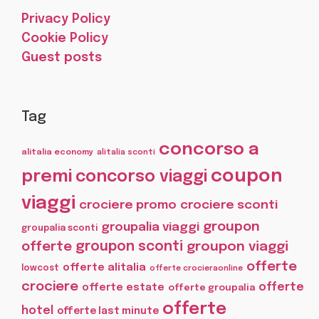
Privacy Policy
Cookie Policy
Guest posts
Tag
concorso a
alitalia economy
alitalia sconti
coupon
premi
concorso viaggi
viaggi
crociere promo
crociere sconti
groupon
groupalia viaggi
groupalia sconti
offerte
groupon sconti
groupon viaggi
offerte
offerte alitalia
lowcost
offerte crocieraonline
crociere
offerte
offerte estate
offerte groupalia
offerte
hotel
offerte last minute