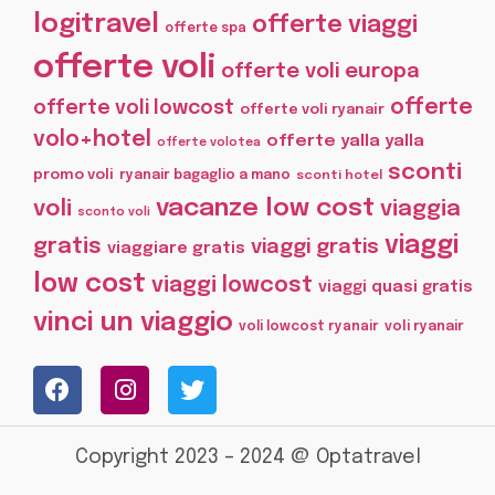
logitravel
offerte viaggi
offerte spa
offerte voli
offerte voli europa
offerte
offerte voli lowcost
offerte voli ryanair
volo+hotel
offerte yalla yalla
offerte volotea
sconti
promo voli
ryanair bagaglio a mano
sconti hotel
vacanze low cost
voli
viaggia
sconto voli
viaggi
gratis
viaggi gratis
viaggiare gratis
low cost
viaggi lowcost
viaggi quasi gratis
vinci un viaggio
voli lowcost ryanair
voli ryanair
Copyright 2023 – 2024 @ Optatravel