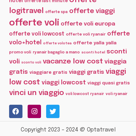
offerte
hotel
offerte last minute
logitravel
offerte viaggi
offerte spa
offerte voli
offerte voli europa
offerte
offerte voli lowcost
offerte voli ryanair
volo+hotel
offerte yalla yalla
offerte volotea
sconti
promo voli
ryanair bagaglio a mano
sconti hotel
vacanze low cost
voli
viaggia
sconto voli
viaggi
gratis
viaggi gratis
viaggiare gratis
low cost
viaggi lowcost
viaggi quasi gratis
vinci un viaggio
voli lowcost ryanair
voli ryanair
Copyright 2023 – 2024 @ Optatravel