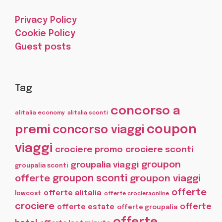
Privacy Policy
Cookie Policy
Guest posts
Tag
concorso a
alitalia economy
alitalia sconti
coupon
premi
concorso viaggi
viaggi
crociere promo
crociere sconti
groupon
groupalia viaggi
groupalia sconti
offerte
groupon sconti
groupon viaggi
offerte
offerte alitalia
lowcost
offerte crocieraonline
crociere
offerte
offerte estate
offerte groupalia