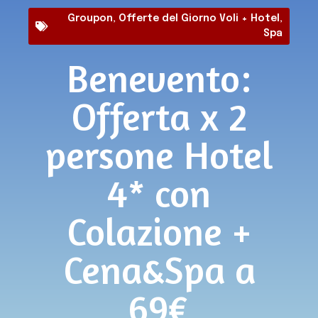
Groupon
,
Offerte del Giorno Voli + Hotel
,
Spa
Benevento:
Offerta x 2
persone Hotel
4* con
Colazione +
Cena&Spa a
69€