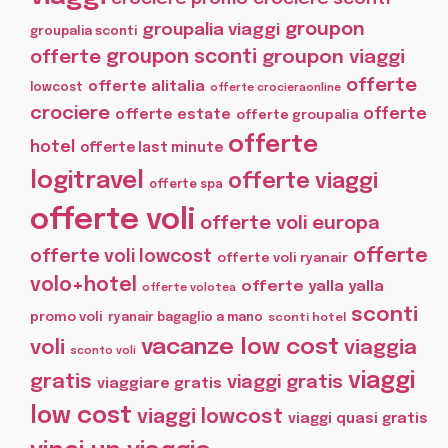
groupon
groupalia viaggi
groupalia sconti
offerte
groupon sconti
groupon viaggi
offerte
offerte alitalia
lowcost
offerte crocieraonline
crociere
offerte
offerte estate
offerte groupalia
offerte
hotel
offerte last minute
logitravel
offerte viaggi
offerte spa
offerte voli
offerte voli europa
offerte
offerte voli lowcost
offerte voli ryanair
volo+hotel
offerte yalla yalla
offerte volotea
sconti
promo voli
ryanair bagaglio a mano
sconti hotel
vacanze low cost
voli
viaggia
sconto voli
viaggi
gratis
viaggi gratis
viaggiare gratis
low cost
viaggi lowcost
viaggi quasi gratis