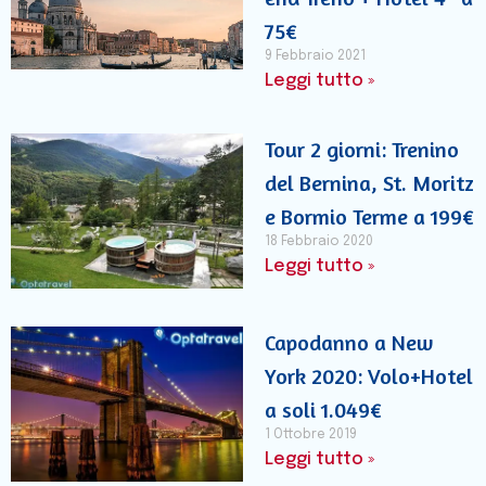
75€
9 Febbraio 2021
Leggi tutto »
Tour 2 giorni: Trenino
del Bernina, St. Moritz
e Bormio Terme a 199€
18 Febbraio 2020
Leggi tutto »
Capodanno a New
York 2020: Volo+Hotel
a soli 1.049€
1 Ottobre 2019
Leggi tutto »