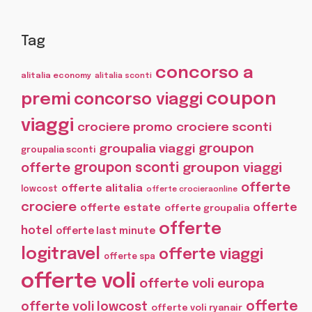
Tag
concorso a
alitalia economy
alitalia sconti
coupon
premi
concorso viaggi
viaggi
crociere promo
crociere sconti
groupon
groupalia viaggi
groupalia sconti
offerte
groupon sconti
groupon viaggi
offerte
offerte alitalia
lowcost
offerte crocieraonline
crociere
offerte
offerte estate
offerte groupalia
offerte
hotel
offerte last minute
logitravel
offerte viaggi
offerte spa
offerte voli
offerte voli europa
offerte
offerte voli lowcost
offerte voli ryanair