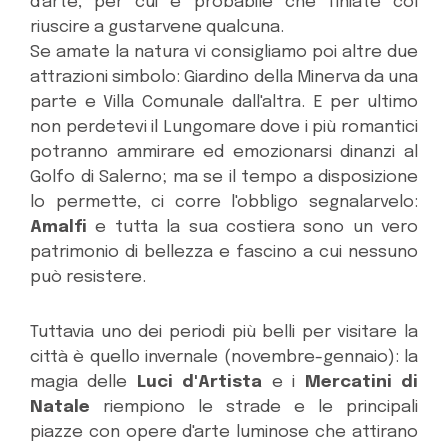
d'arte, per cui è probabile che finiate col
riuscire a gustarvene qualcuna.
Se amate la natura vi consigliamo poi altre due
attrazioni simbolo: Giardino della Minerva da una
parte e Villa Comunale dall'altra. E per ultimo
non perdetevi il Lungomare dove i più romantici
potranno ammirare ed emozionarsi dinanzi al
Golfo di Salerno; ma se il tempo a disposizione
lo permette, ci corre l'obbligo segnalarvelo:
Amalfi
e tutta la sua costiera sono un vero
patrimonio di bellezza e fascino a cui nessuno
può resistere.
Tuttavia uno dei periodi più belli per visitare la
città è quello invernale (novembre-gennaio): la
magia delle
Luci d'Artista
e i
Mercatini di
Natale
riempiono le strade e le principali
piazze con opere d'arte luminose che attirano