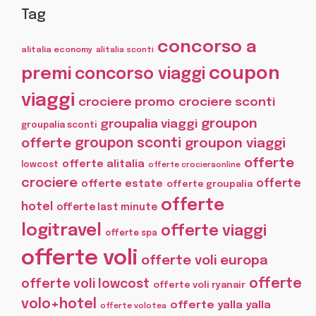
Tag
concorso a
alitalia economy
alitalia sconti
coupon
premi
concorso viaggi
viaggi
crociere promo
crociere sconti
groupon
groupalia viaggi
groupalia sconti
offerte
groupon sconti
groupon viaggi
offerte
offerte alitalia
lowcost
offerte crocieraonline
crociere
offerte
offerte estate
offerte groupalia
offerte
hotel
offerte last minute
logitravel
offerte viaggi
offerte spa
offerte voli
offerte voli europa
offerte
offerte voli lowcost
offerte voli ryanair
volo+hotel
offerte yalla yalla
offerte volotea