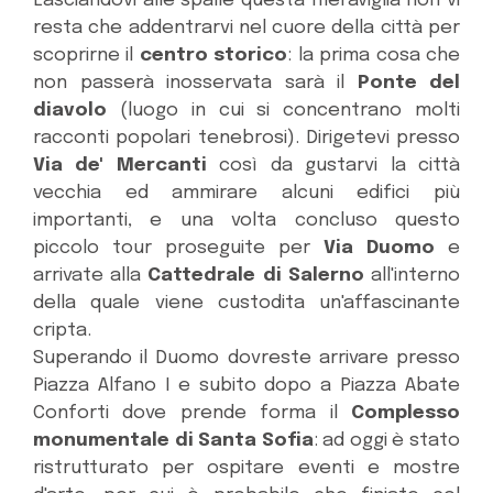
Lasciandovi alle spalle questa meraviglia non vi
resta che addentrarvi nel cuore della città per
scoprirne il
centro storico
: la prima cosa che
non passerà inosservata sarà il
Ponte del
diavolo
(luogo in cui si concentrano molti
racconti popolari tenebrosi). Dirigetevi presso
Via de' Mercanti
così da gustarvi la città
vecchia ed ammirare alcuni edifici più
importanti, e una volta concluso questo
piccolo tour proseguite per
Via Duomo
e
arrivate alla
Cattedrale di Salerno
all'interno
della quale viene custodita un'affascinante
cripta.
Superando il Duomo dovreste arrivare presso
Piazza Alfano I e subito dopo a Piazza Abate
Conforti dove prende forma il
Complesso
monumentale di Santa Sofia
: ad oggi è stato
ristrutturato per ospitare eventi e mostre