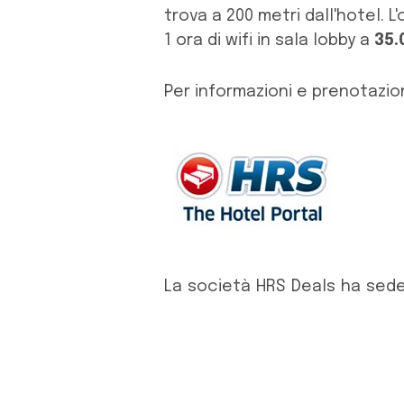
trova a 200 metri dall'hotel.
1 ora di wifi in sala lobby a
35.
Per informazioni e prenotazio
La società HRS Deals ha sede 
sistema globale di prenotazio
250.000 hotel in tutte le ca
prenotazioni dirette gratui
prezzi delle camere visualizza