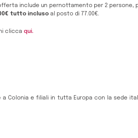
 L'offerta include un pernottamento per 2 persone, 
00€ tutto incluso
al posto di 77.00€.
ni clicca
qui.
a Colonia e filiali in tutta Europa con la sede it
ni online per viaggiatori privati e business, bas
tegorie di prezzo, in Germania, Europa e su scala
te con conferma immediata, a prezzi speciali HRS
ti per un hotel prescelto sono garantiti per la ris