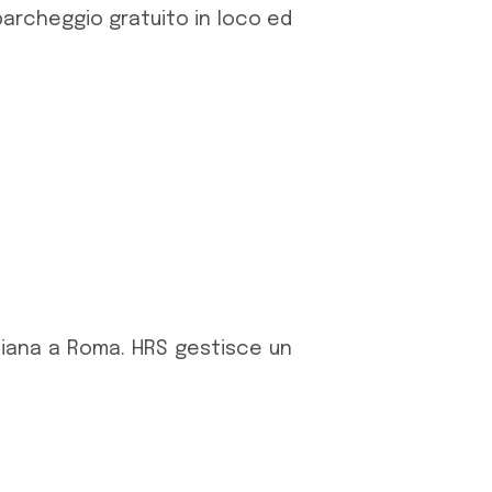
parcheggio gratuito in loco ed
aliana a Roma. HRS gestisce un
ato su una banca dati di oltre
 globale. Il sistema consente
 costantemente aggiornati. I
pettiva prenotazione.