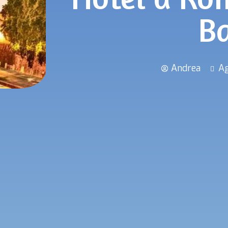
B
Andrea
Ag