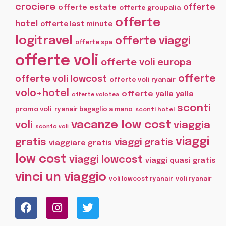
crociere
offerte
offerte estate
offerte groupalia
offerte
hotel
offerte last minute
logitravel
offerte viaggi
offerte spa
offerte voli
offerte voli europa
offerte
offerte voli lowcost
offerte voli ryanair
volo+hotel
offerte yalla yalla
offerte volotea
sconti
promo voli
ryanair bagaglio a mano
sconti hotel
vacanze low cost
voli
viaggia
sconto voli
viaggi
gratis
viaggi gratis
viaggiare gratis
low cost
viaggi lowcost
viaggi quasi gratis
vinci un viaggio
voli lowcost ryanair
voli ryanair