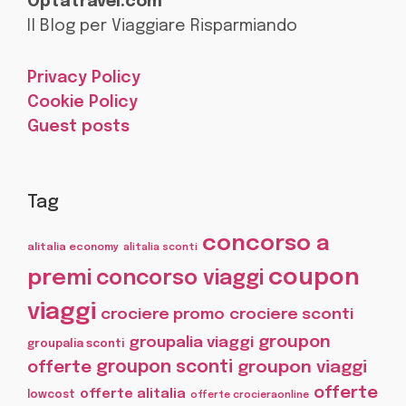
Optatravel.com
Il Blog per Viaggiare Risparmiando
Privacy Policy
Cookie Policy
Guest posts
Tag
concorso a
alitalia economy
alitalia sconti
coupon
premi
concorso viaggi
viaggi
crociere promo
crociere sconti
groupon
groupalia viaggi
groupalia sconti
offerte
groupon sconti
groupon viaggi
offerte
offerte alitalia
lowcost
offerte crocieraonline