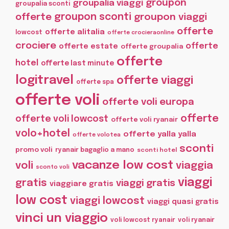
groupon
groupalia viaggi
groupalia sconti
offerte
groupon sconti
groupon viaggi
offerte
offerte alitalia
lowcost
offerte crocieraonline
crociere
offerte
offerte estate
offerte groupalia
offerte
hotel
offerte last minute
logitravel
offerte viaggi
offerte spa
offerte voli
offerte voli europa
offerte
offerte voli lowcost
offerte voli ryanair
volo+hotel
offerte yalla yalla
offerte volotea
sconti
promo voli
ryanair bagaglio a mano
sconti hotel
vacanze low cost
voli
viaggia
sconto voli
viaggi
gratis
viaggi gratis
viaggiare gratis
low cost
viaggi lowcost
viaggi quasi gratis
vinci un viaggio
voli lowcost ryanair
voli ryanair