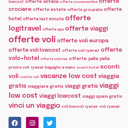
offerte
offerte alitalia
lowcost
offerte crocieraonline
crociere
offerte
offerte estate
offerte groupalia
offerte
hotel
offerte last minute
logitravel
offerte viaggi
offerte spa
offerte voli
offerte voli europa
offerte
offerte voli lowcost
offerte voli ryanair
volo+hotel
offerte yalla yalla
offerte volotea
sconti
promo voli
ryanair bagaglio a mano
sconti hotel
vacanze low cost
voli
viaggia
sconto voli
viaggi
gratis
viaggi gratis
viaggiare gratis
low cost
viaggi lowcost
viaggi quasi gratis
vinci un viaggio
voli lowcost ryanair
voli ryanair