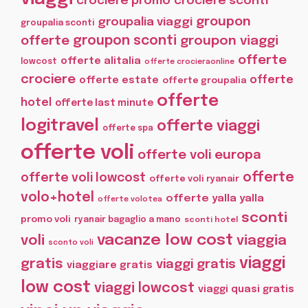
crociere promo
crociere sconti
groupon
groupalia viaggi
groupalia sconti
offerte
groupon sconti
groupon viaggi
offerte
offerte alitalia
lowcost
offerte crocieraonline
crociere
offerte
offerte estate
offerte groupalia
offerte
hotel
offerte last minute
logitravel
offerte viaggi
offerte spa
offerte voli
offerte voli europa
offerte
offerte voli lowcost
offerte voli ryanair
volo+hotel
offerte yalla yalla
offerte volotea
sconti
promo voli
ryanair bagaglio a mano
sconti hotel
vacanze low cost
voli
viaggia
sconto voli
viaggi
gratis
viaggi gratis
viaggiare gratis
low cost
viaggi lowcost
viaggi quasi gratis