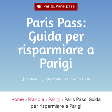
Parigi
,
Paris pass
Paris Pass:
Guida per
risparmiare a
Parigi
Andrea
Aggiornato il: 13 Novembre 2017
Home
»
Francia
»
Parigi
»
Paris Pass: Guida
per risparmiare a Parigi