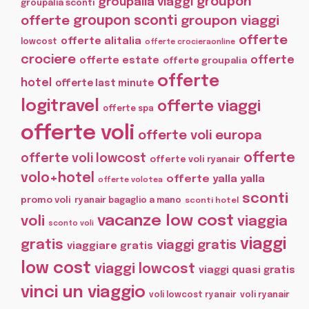
groupon
groupalia viaggi
groupalia sconti
offerte
groupon sconti
groupon viaggi
offerte
offerte alitalia
lowcost
offerte crocieraonline
crociere
offerte
offerte estate
offerte groupalia
offerte
hotel
offerte last minute
logitravel
offerte viaggi
offerte spa
offerte voli
offerte voli europa
offerte
offerte voli lowcost
offerte voli ryanair
volo+hotel
offerte yalla yalla
offerte volotea
sconti
promo voli
ryanair bagaglio a mano
sconti hotel
vacanze low cost
voli
viaggia
sconto voli
viaggi
gratis
viaggi gratis
viaggiare gratis
low cost
viaggi lowcost
viaggi quasi gratis
vinci un viaggio
voli lowcost ryanair
voli ryanair