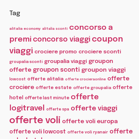
Tag
concorso a
alitalia economy
alitalia sconti
coupon
premi
concorso viaggi
viaggi
crociere promo
crociere sconti
groupon
groupalia viaggi
groupalia sconti
offerte
groupon sconti
groupon viaggi
offerte
offerte alitalia
lowcost
offerte crocieraonline
crociere
offerte
offerte estate
offerte groupalia
offerte
hotel
offerte last minute
logitravel
offerte viaggi
offerte spa
offerte voli
offerte voli europa
offerte
offerte voli lowcost
offerte voli ryanair