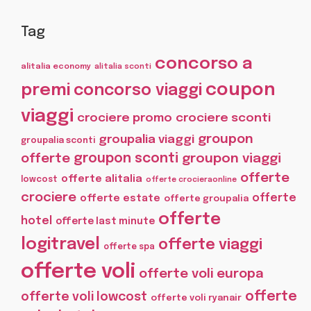
Tag
concorso a
alitalia economy
alitalia sconti
coupon
premi
concorso viaggi
viaggi
crociere promo
crociere sconti
groupon
groupalia viaggi
groupalia sconti
offerte
groupon sconti
groupon viaggi
offerte
offerte alitalia
lowcost
offerte crocieraonline
crociere
offerte
offerte estate
offerte groupalia
offerte
hotel
offerte last minute
logitravel
offerte viaggi
offerte spa
offerte voli
offerte voli europa
offerte
offerte voli lowcost
offerte voli ryanair