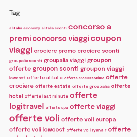
Tag
concorso a
alitalia economy
alitalia sconti
coupon
premi
concorso viaggi
viaggi
crociere promo
crociere sconti
groupon
groupalia viaggi
groupalia sconti
offerte
groupon sconti
groupon viaggi
offerte
offerte alitalia
lowcost
offerte crocieraonline
crociere
offerte
offerte estate
offerte groupalia
offerte
hotel
offerte last minute
logitravel
offerte viaggi
offerte spa
offerte voli
offerte voli europa
offerte
offerte voli lowcost
offerte voli ryanair