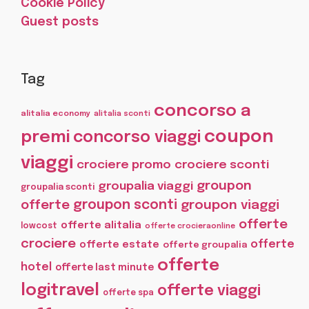
Cookie Policy
Guest posts
Tag
concorso a
alitalia economy
alitalia sconti
coupon
premi
concorso viaggi
viaggi
crociere promo
crociere sconti
groupon
groupalia viaggi
groupalia sconti
offerte
groupon sconti
groupon viaggi
offerte
offerte alitalia
lowcost
offerte crocieraonline
crociere
offerte
offerte estate
offerte groupalia
offerte
hotel
offerte last minute
logitravel
offerte viaggi
offerte spa