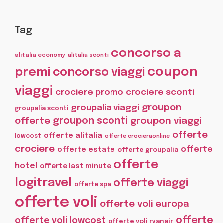
Tag
concorso a
alitalia economy
alitalia sconti
coupon
premi
concorso viaggi
viaggi
crociere promo
crociere sconti
groupon
groupalia viaggi
groupalia sconti
offerte
groupon sconti
groupon viaggi
offerte
offerte alitalia
lowcost
offerte crocieraonline
crociere
offerte
offerte estate
offerte groupalia
offerte
hotel
offerte last minute
logitravel
offerte viaggi
offerte spa
offerte voli
offerte voli europa
offerte
offerte voli lowcost
offerte voli ryanair