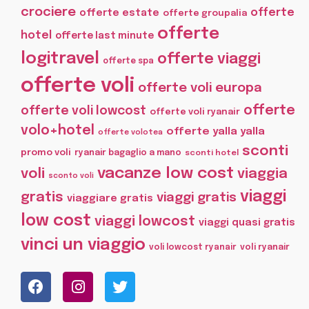
crociere
offerte
offerte estate
offerte groupalia
offerte
hotel
offerte last minute
logitravel
offerte viaggi
offerte spa
offerte voli
offerte voli europa
offerte
offerte voli lowcost
offerte voli ryanair
volo+hotel
offerte yalla yalla
offerte volotea
sconti
promo voli
ryanair bagaglio a mano
sconti hotel
vacanze low cost
voli
viaggia
sconto voli
viaggi
gratis
viaggi gratis
viaggiare gratis
low cost
viaggi lowcost
viaggi quasi gratis
vinci un viaggio
voli lowcost ryanair
voli ryanair