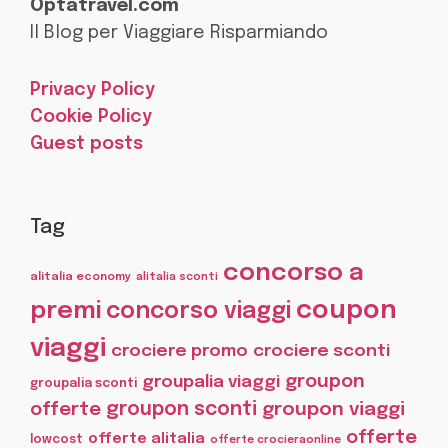
Optatravel.com
Il Blog per Viaggiare Risparmiando
Privacy Policy
Cookie Policy
Guest posts
Tag
concorso a
alitalia economy
alitalia sconti
coupon
premi
concorso viaggi
viaggi
crociere promo
crociere sconti
groupon
groupalia viaggi
groupalia sconti
offerte
groupon sconti
groupon viaggi
offerte
offerte alitalia
lowcost
offerte crocieraonline