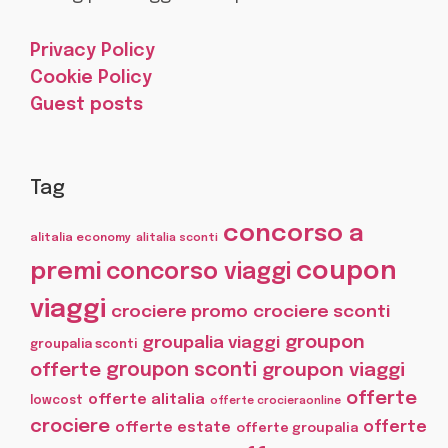
Privacy Policy
Cookie Policy
Guest posts
Tag
concorso a
alitalia economy
alitalia sconti
coupon
premi
concorso viaggi
viaggi
crociere promo
crociere sconti
groupon
groupalia viaggi
groupalia sconti
offerte
groupon sconti
groupon viaggi
offerte
offerte alitalia
lowcost
offerte crocieraonline
crociere
offerte
offerte estate
offerte groupalia