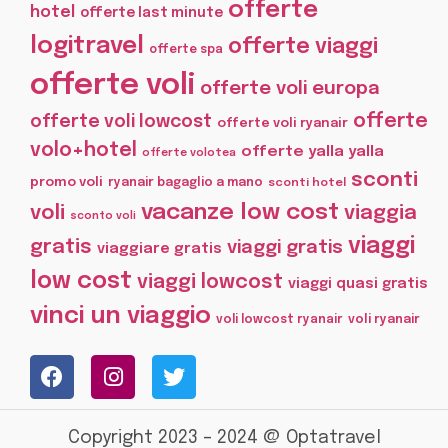
offerte
hotel
offerte last minute
logitravel
offerte viaggi
offerte spa
offerte voli
offerte voli europa
offerte
offerte voli lowcost
offerte voli ryanair
volo+hotel
offerte yalla yalla
offerte volotea
sconti
promo voli
ryanair bagaglio a mano
sconti hotel
vacanze low cost
voli
viaggia
sconto voli
viaggi
gratis
viaggi gratis
viaggiare gratis
low cost
viaggi lowcost
viaggi quasi gratis
vinci un viaggio
voli lowcost ryanair
voli ryanair
Copyright 2023 – 2024 @ Optatravel