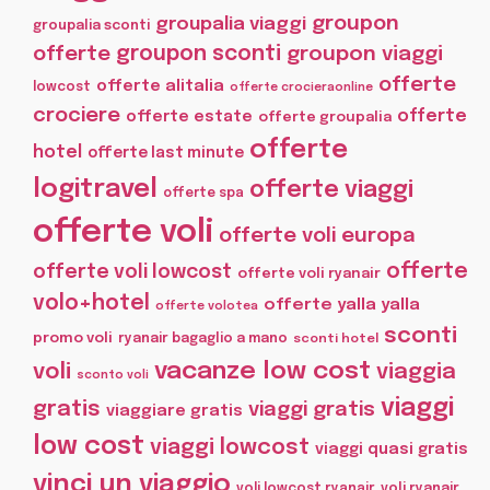
groupon
groupalia viaggi
groupalia sconti
offerte
groupon sconti
groupon viaggi
offerte
offerte alitalia
lowcost
offerte crocieraonline
crociere
offerte
offerte estate
offerte groupalia
offerte
hotel
offerte last minute
logitravel
offerte viaggi
offerte spa
offerte voli
offerte voli europa
offerte
offerte voli lowcost
offerte voli ryanair
volo+hotel
offerte yalla yalla
offerte volotea
sconti
promo voli
ryanair bagaglio a mano
sconti hotel
vacanze low cost
voli
viaggia
sconto voli
viaggi
gratis
viaggi gratis
viaggiare gratis
low cost
viaggi lowcost
viaggi quasi gratis
vinci un viaggio
voli lowcost ryanair
voli ryanair