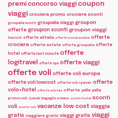
coupon
premi
concorso viaggi
viaggi
crociere promo
crociere sconti
groupon
groupalia viaggi
groupalia sconti
offerte
groupon sconti
groupon viaggi
offerte
offerte alitalia
lowcost
offerte crocieraonline
crociere
offerte
offerte estate
offerte groupalia
offerte
hotel
offerte last minute
logitravel
offerte viaggi
offerte spa
offerte voli
offerte voli europa
offerte
offerte voli lowcost
offerte voli ryanair
volo+hotel
offerte yalla yalla
offerte volotea
sconti
promo voli
ryanair bagaglio a mano
sconti hotel
vacanze low cost
voli
viaggia
sconto voli
viaggi
gratis
viaggi gratis
viaggiare gratis