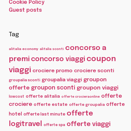
Cookie Policy
Guest posts
Tag
concorso a
alitalia economy
alitalia sconti
coupon
premi
concorso viaggi
viaggi
crociere promo
crociere sconti
groupon
groupalia viaggi
groupalia sconti
offerte
groupon sconti
groupon viaggi
offerte
offerte alitalia
lowcost
offerte crocieraonline
crociere
offerte
offerte estate
offerte groupalia
offerte
hotel
offerte last minute
logitravel
offerte viaggi
offerte spa