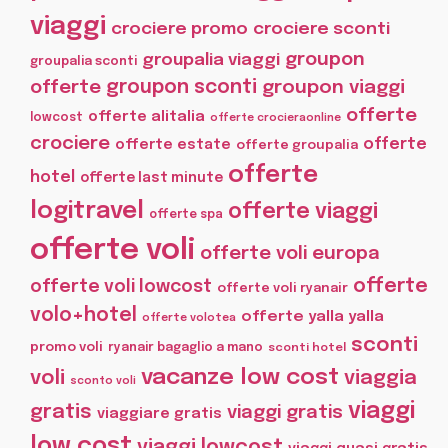
viaggi
crociere promo
crociere sconti
groupon
groupalia viaggi
groupalia sconti
offerte
groupon sconti
groupon viaggi
offerte
offerte alitalia
lowcost
offerte crocieraonline
crociere
offerte
offerte estate
offerte groupalia
offerte
hotel
offerte last minute
logitravel
offerte viaggi
offerte spa
offerte voli
offerte voli europa
offerte
offerte voli lowcost
offerte voli ryanair
volo+hotel
offerte yalla yalla
offerte volotea
sconti
promo voli
ryanair bagaglio a mano
sconti hotel
vacanze low cost
voli
viaggia
sconto voli
viaggi
gratis
viaggi gratis
viaggiare gratis
low cost
viaggi lowcost