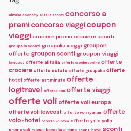
Tag
concorso a
alitalia economy
alitalia sconti
coupon
premi
concorso viaggi
viaggi
crociere promo
crociere sconti
groupon
groupalia viaggi
groupalia sconti
offerte
groupon sconti
groupon viaggi
offerte
offerte alitalia
lowcost
offerte crocieraonline
crociere
offerte
offerte estate
offerte groupalia
offerte
hotel
offerte last minute
logitravel
offerte viaggi
offerte spa
offerte voli
offerte voli europa
offerte
offerte voli lowcost
offerte voli ryanair
volo+hotel
offerte yalla yalla
offerte volotea
sconti
promo voli
ryanair bagaglio a mano
sconti hotel