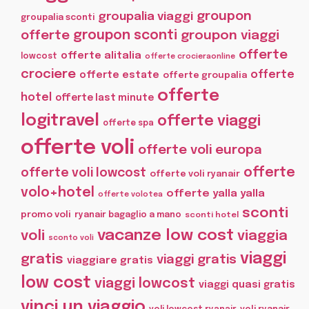
groupon
groupalia viaggi
groupalia sconti
offerte
groupon sconti
groupon viaggi
offerte
offerte alitalia
lowcost
offerte crocieraonline
crociere
offerte
offerte estate
offerte groupalia
offerte
hotel
offerte last minute
logitravel
offerte viaggi
offerte spa
offerte voli
offerte voli europa
offerte
offerte voli lowcost
offerte voli ryanair
volo+hotel
offerte yalla yalla
offerte volotea
sconti
promo voli
ryanair bagaglio a mano
sconti hotel
vacanze low cost
voli
viaggia
sconto voli
viaggi
gratis
viaggi gratis
viaggiare gratis
low cost
viaggi lowcost
viaggi quasi gratis
vinci un viaggio