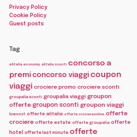
Privacy Policy
Cookie Policy
Guest posts
Tag
concorso a
alitalia economy
alitalia sconti
coupon
premi
concorso viaggi
viaggi
crociere promo
crociere sconti
groupon
groupalia viaggi
groupalia sconti
offerte
groupon sconti
groupon viaggi
offerte
offerte alitalia
lowcost
offerte crocieraonline
crociere
offerte
offerte estate
offerte groupalia
offerte
hotel
offerte last minute