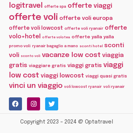
logitravel
offerte viaggi
offerte spa
offerte voli
offerte voli europa
offerte
offerte voli lowcost
offerte voli ryanair
volo+hotel
offerte yalla yalla
offerte volotea
sconti
promo voli
ryanair bagaglio a mano
sconti hotel
vacanze low cost
voli
viaggia
sconto voli
viaggi
gratis
viaggi gratis
viaggiare gratis
low cost
viaggi lowcost
viaggi quasi gratis
vinci un viaggio
voli lowcost ryanair
voli ryanair
Copyright 2023 – 2024 @ Optatravel