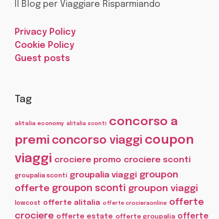
Il Blog per Viaggiare Risparmiando
Privacy Policy
Cookie Policy
Guest posts
Tag
concorso a
alitalia economy
alitalia sconti
coupon
premi
concorso viaggi
viaggi
crociere promo
crociere sconti
groupon
groupalia viaggi
groupalia sconti
offerte
groupon sconti
groupon viaggi
offerte
offerte alitalia
lowcost
offerte crocieraonline
crociere
offerte
offerte estate
offerte groupalia