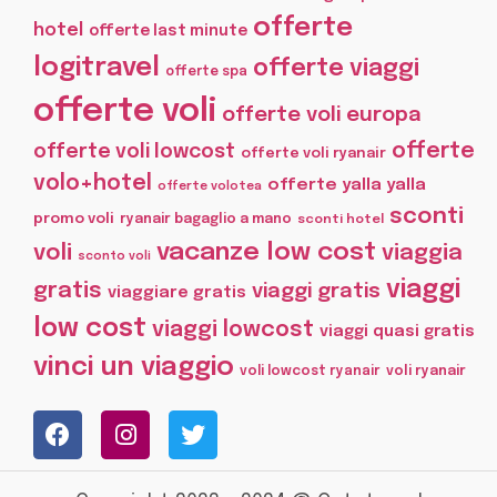
offerte
hotel
offerte last minute
logitravel
offerte viaggi
offerte spa
offerte voli
offerte voli europa
offerte
offerte voli lowcost
offerte voli ryanair
volo+hotel
offerte yalla yalla
offerte volotea
sconti
promo voli
ryanair bagaglio a mano
sconti hotel
vacanze low cost
voli
viaggia
sconto voli
viaggi
gratis
viaggi gratis
viaggiare gratis
low cost
viaggi lowcost
viaggi quasi gratis
vinci un viaggio
voli lowcost ryanair
voli ryanair