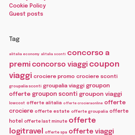
Cookie Policy
Guest posts
Tag
concorso a
alitalia economy
alitalia sconti
coupon
premi
concorso viaggi
viaggi
crociere promo
crociere sconti
groupon
groupalia viaggi
groupalia sconti
offerte
groupon sconti
groupon viaggi
offerte
offerte alitalia
lowcost
offerte crocieraonline
crociere
offerte
offerte estate
offerte groupalia
offerte
hotel
offerte last minute
logitravel
offerte viaggi
offerte spa