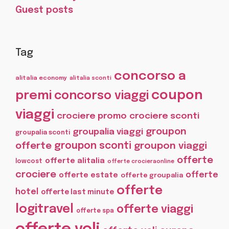
Guest posts
Tag
concorso a
alitalia economy
alitalia sconti
coupon
premi
concorso viaggi
viaggi
crociere promo
crociere sconti
groupon
groupalia viaggi
groupalia sconti
offerte
groupon sconti
groupon viaggi
offerte
offerte alitalia
lowcost
offerte crocieraonline
crociere
offerte
offerte estate
offerte groupalia
offerte
hotel
offerte last minute
logitravel
offerte viaggi
offerte spa