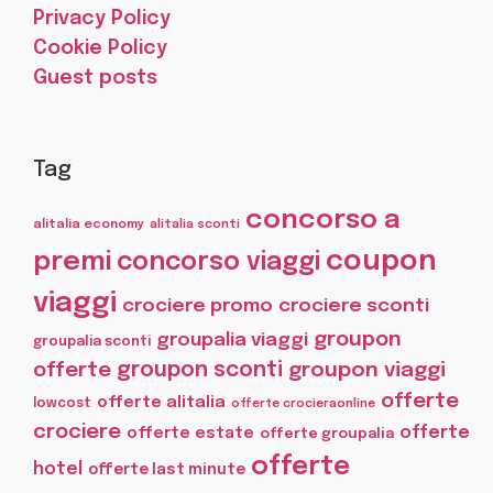
Privacy Policy
Cookie Policy
Guest posts
Tag
concorso a
alitalia economy
alitalia sconti
coupon
premi
concorso viaggi
viaggi
crociere promo
crociere sconti
groupon
groupalia viaggi
groupalia sconti
offerte
groupon sconti
groupon viaggi
offerte
offerte alitalia
lowcost
offerte crocieraonline
crociere
offerte
offerte estate
offerte groupalia
offerte
hotel
offerte last minute