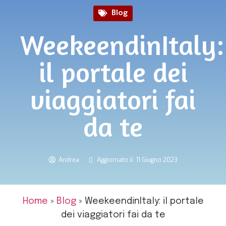
Blog
WeekeendinItaly:
il portale dei
viaggiatori fai
da te
Andrea
Aggiornato il: 11 Giugno 2023
Home
»
Blog
»
WeekeendinItaly: il portale
dei viaggiatori fai da te