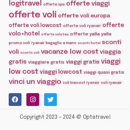
logitravel
offerte viaggi
offerte spa
offerte voli
offerte voli europa
offerte
offerte voli lowcost
offerte voli ryanair
volo+hotel
offerte yalla yalla
offerte volotea
sconti
promo voli
ryanair bagaglio a mano
sconti hotel
vacanze low cost
voli
viaggia
sconto voli
viaggi
gratis
viaggi gratis
viaggiare gratis
low cost
viaggi lowcost
viaggi quasi gratis
vinci un viaggio
voli lowcost ryanair
voli ryanair
Copyright 2023 – 2024 @ Optatravel