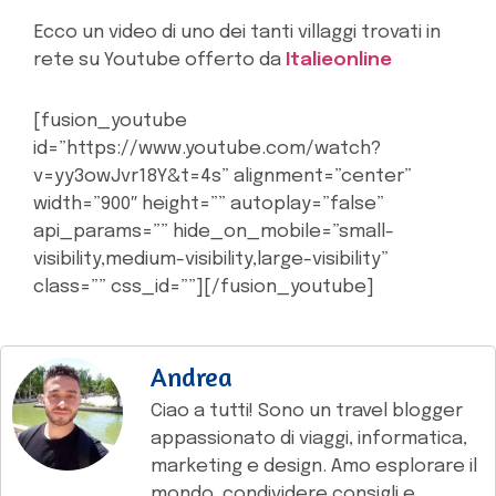
Ecco un video di uno dei tanti villaggi trovati in
rete su Youtube offerto da
Italieonline
[fusion_youtube
id=”https://www.youtube.com/watch?
v=yy3owJvr18Y&t=4s” alignment=”center”
width=”900″ height=”” autoplay=”false”
api_params=”” hide_on_mobile=”small-
visibility,medium-visibility,large-visibility”
class=”” css_id=””][/fusion_youtube]
Andrea
Ciao a tutti! Sono un travel blogger
appassionato di viaggi, informatica,
marketing e design. Amo esplorare il
mondo, condividere consigli e