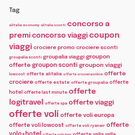
Tag
concorso a
alitalia economy
alitalia sconti
coupon
premi
concorso viaggi
viaggi
crociere promo
crociere sconti
groupon
groupalia viaggi
groupalia sconti
offerte
groupon sconti
groupon viaggi
offerte
offerte alitalia
lowcost
offerte crocieraonline
crociere
offerte
offerte estate
offerte groupalia
offerte
hotel
offerte last minute
logitravel
offerte viaggi
offerte spa
offerte voli
offerte voli europa
offerte
offerte voli lowcost
offerte voli ryanair
volo+hotel
offerte yalla yalla
offerte volotea