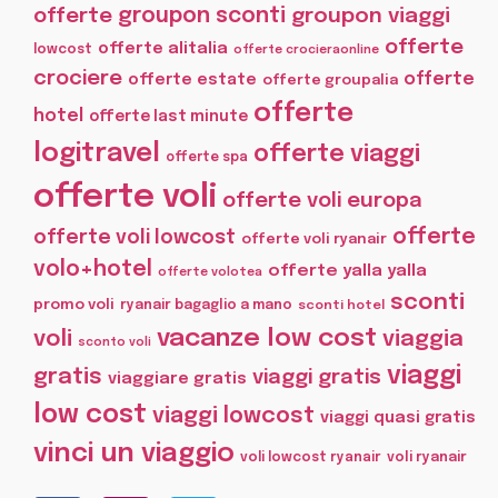
offerte
groupon sconti
groupon viaggi
offerte
offerte alitalia
lowcost
offerte crocieraonline
crociere
offerte
offerte estate
offerte groupalia
offerte
hotel
offerte last minute
logitravel
offerte viaggi
offerte spa
offerte voli
offerte voli europa
offerte
offerte voli lowcost
offerte voli ryanair
volo+hotel
offerte yalla yalla
offerte volotea
sconti
promo voli
ryanair bagaglio a mano
sconti hotel
vacanze low cost
voli
viaggia
sconto voli
viaggi
gratis
viaggi gratis
viaggiare gratis
low cost
viaggi lowcost
viaggi quasi gratis
vinci un viaggio
voli lowcost ryanair
voli ryanair