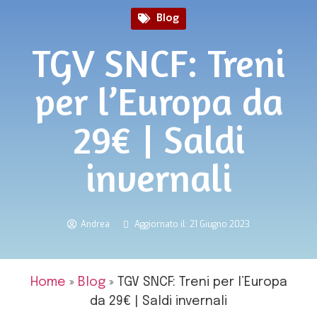
Blog
TGV SNCF: Treni
per l’Europa da
29€ | Saldi
invernali
Andrea
Aggiornato il: 21 Giugno 2023
Home
»
Blog
»
TGV SNCF: Treni per l’Europa
da 29€ | Saldi invernali