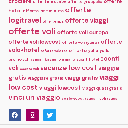
crociere
offerte
offerte estate
offerte groupalia
offerte
hotel
offerte last minute
logitravel
offerte viaggi
offerte spa
offerte voli
offerte voli europa
offerte
offerte voli lowcost
offerte voli ryanair
volo+hotel
offerte yalla yalla
offerte volotea
sconti
promo voli
ryanair bagaglio a mano
sconti hotel
vacanze low cost
voli
viaggia
sconto voli
viaggi
gratis
viaggi gratis
viaggiare gratis
low cost
viaggi lowcost
viaggi quasi gratis
vinci un viaggio
voli lowcost ryanair
voli ryanair