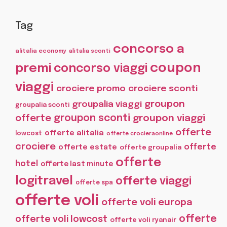
Tag
concorso a
alitalia economy
alitalia sconti
coupon
premi
concorso viaggi
viaggi
crociere promo
crociere sconti
groupon
groupalia viaggi
groupalia sconti
offerte
groupon sconti
groupon viaggi
offerte
offerte alitalia
lowcost
offerte crocieraonline
crociere
offerte
offerte estate
offerte groupalia
offerte
hotel
offerte last minute
logitravel
offerte viaggi
offerte spa
offerte voli
offerte voli europa
offerte
offerte voli lowcost
offerte voli ryanair