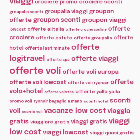
viaggi
crociere promo
crociere sconti
groupon
groupalia viaggi
groupalia sconti
offerte
groupon sconti
groupon viaggi
offerte
offerte alitalia
lowcost
offerte crocieraonline
crociere
offerte
offerte estate
offerte groupalia
offerte
hotel
offerte last minute
logitravel
offerte viaggi
offerte spa
offerte voli
offerte voli europa
offerte
offerte voli lowcost
offerte voli ryanair
volo+hotel
offerte yalla yalla
offerte volotea
sconti
promo voli
ryanair bagaglio a mano
sconti hotel
vacanze low cost
voli
viaggia
sconto voli
viaggi
gratis
viaggi gratis
viaggiare gratis
low cost
viaggi lowcost
viaggi quasi gratis