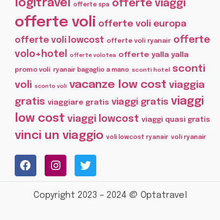
logitravel
offerte viaggi
offerte spa
offerte voli
offerte voli europa
offerte
offerte voli lowcost
offerte voli ryanair
volo+hotel
offerte yalla yalla
offerte volotea
sconti
promo voli
ryanair bagaglio a mano
sconti hotel
vacanze low cost
voli
viaggia
sconto voli
viaggi
gratis
viaggi gratis
viaggiare gratis
low cost
viaggi lowcost
viaggi quasi gratis
vinci un viaggio
voli lowcost ryanair
voli ryanair
Copyright 2023 – 2024 @ Optatravel