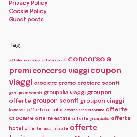
Privacy Policy
Cookie Policy
Guest posts
Tag
concorso a
alitalia economy
alitalia sconti
coupon
premi
concorso viaggi
viaggi
crociere promo
crociere sconti
groupon
groupalia viaggi
groupalia sconti
offerte
groupon sconti
groupon viaggi
offerte
offerte alitalia
lowcost
offerte crocieraonline
crociere
offerte
offerte estate
offerte groupalia
offerte
hotel
offerte last minute