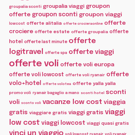
groupon
groupalia viaggi
groupalia sconti
offerte
groupon sconti
groupon viaggi
offerte
offerte alitalia
lowcost
offerte crocieraonline
crociere
offerte
offerte estate
offerte groupalia
offerte
hotel
offerte last minute
logitravel
offerte viaggi
offerte spa
offerte voli
offerte voli europa
offerte
offerte voli lowcost
offerte voli ryanair
volo+hotel
offerte yalla yalla
offerte volotea
sconti
promo voli
ryanair bagaglio a mano
sconti hotel
vacanze low cost
voli
viaggia
sconto voli
viaggi
gratis
viaggi gratis
viaggiare gratis
low cost
viaggi lowcost
viaggi quasi gratis
vinci un viaggio
voli lowcost ryanair
voli ryanair