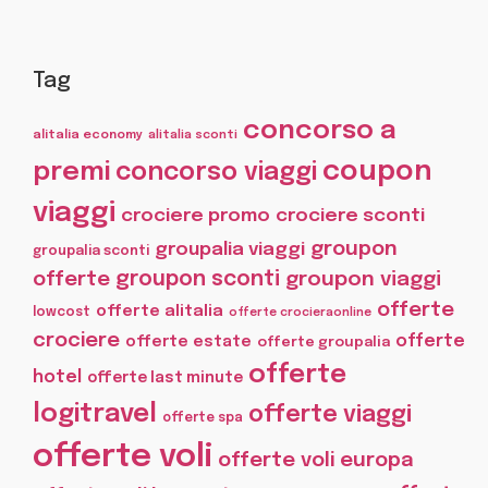
Tag
concorso a
alitalia economy
alitalia sconti
coupon
premi
concorso viaggi
viaggi
crociere promo
crociere sconti
groupon
groupalia viaggi
groupalia sconti
offerte
groupon sconti
groupon viaggi
offerte
offerte alitalia
lowcost
offerte crocieraonline
crociere
offerte
offerte estate
offerte groupalia
offerte
hotel
offerte last minute
logitravel
offerte viaggi
offerte spa
offerte voli
offerte voli europa